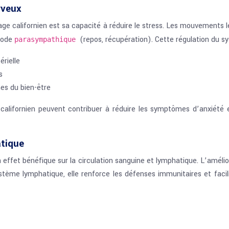
rveux
ge californien est sa capacité à réduire le stress. Les mouvements 
 mode
(repos, récupération). Cette régulation du 
parasympathique
érielle
s
es du bien-être
lifornien peuvent contribuer à réduire les symptômes d’anxiété e
atique
ffet bénéfique sur la circulation sanguine et lymphatique. L’amélio
ystème lymphatique, elle renforce les défenses immunitaires et facili