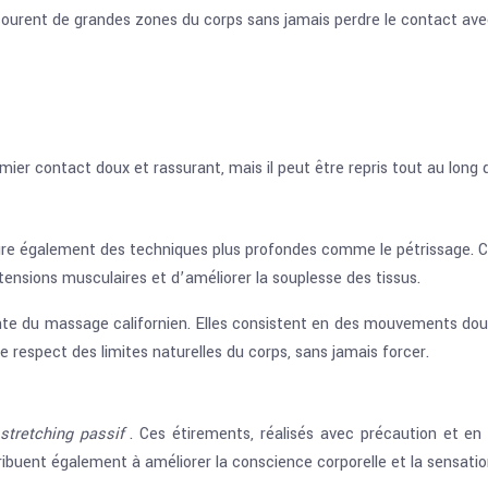
urent de grandes zones du corps sans jamais perdre le contact avec 
emier contact doux et rassurant, mais il peut être repris tout au lon
tègre également des techniques plus profondes comme le pétrissage. 
tensions musculaires et d’améliorer la souplesse des tissus.
te du massage californien. Elles consistent en des mouvements doux 
le respect des limites naturelles du corps, sans jamais forcer.
stretching passif
. Ces étirements, réalisés avec précaution et en
tribuent également à améliorer la conscience corporelle et la sensati