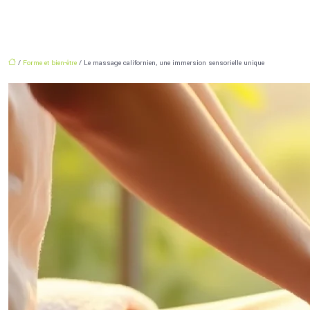
/
Forme et bien-être
/ Le massage californien, une immersion sensorielle unique