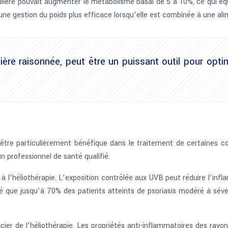
lière pouvait augmenter le métabolisme basal de 5 à 10%, ce qui équ
e gestion du poids plus efficace lorsqu’elle est combinée à une alime
nière raisonnée, peut être un puissant outil pour opt
 être particulièrement bénéfique dans le traitement de certaines c
n professionnel de santé qualifié.
à l’héliothérapie. L’exposition contrôlée aux UVB peut réduire l’infla
é que jusqu’à 70% des patients atteints de psoriasis modéré à sév
ier de l’héliothérapie. Les propriétés anti-inflammatoires des rayo