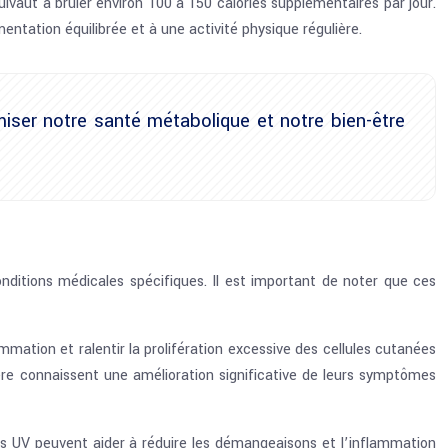
ivaut à brûler environ 100 à 150 calories supplémentaires par jour.
ntation équilibrée et à une activité physique régulière.
imiser notre santé métabolique et notre bien-être
onditions médicales spécifiques. Il est important de noter que ces
mmation et ralentir la prolifération excessive des cellules cutanées
ère connaissent une amélioration significative de leurs symptômes
ns UV peuvent aider à réduire les démangeaisons et l’inflammation